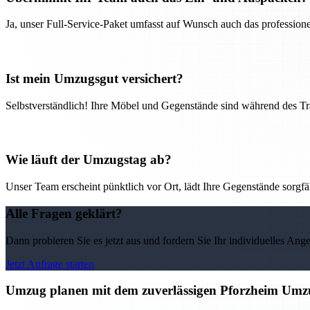
Ja, unser Full-Service-Paket umfasst auf Wunsch auch das professio
Ist mein Umzugsgut versichert?
Selbstverständlich! Ihre Möbel und Gegenstände sind während des Tra
Wie läuft der Umzugstag ab?
Unser Team erscheint pünktlich vor Ort, lädt Ihre Gegenstände sorgfälti
Alle Fragen geklärt?
Dann probieren Sie es jetzt aus und fordern Sie Ihr individuelles Ang
Jetzt Anfrage starten
Umzug planen mit dem zuverlässigen Pforzheim Umz