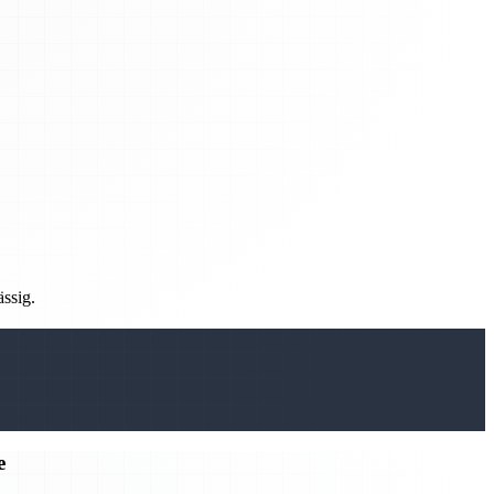
ässig.
e