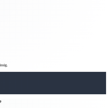
ässig.
e