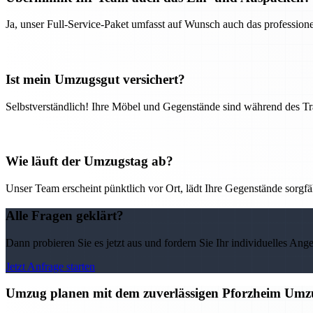
Ja, unser Full-Service-Paket umfasst auf Wunsch auch das professio
Ist mein Umzugsgut versichert?
Selbstverständlich! Ihre Möbel und Gegenstände sind während des Tra
Wie läuft der Umzugstag ab?
Unser Team erscheint pünktlich vor Ort, lädt Ihre Gegenstände sorgfälti
Alle Fragen geklärt?
Dann probieren Sie es jetzt aus und fordern Sie Ihr individuelles Ang
Jetzt Anfrage starten
Umzug planen mit dem zuverlässigen Pforzheim Umz