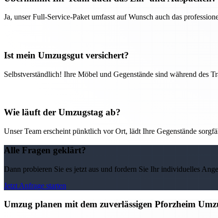
Ja, unser Full-Service-Paket umfasst auf Wunsch auch das professio
Ist mein Umzugsgut versichert?
Selbstverständlich! Ihre Möbel und Gegenstände sind während des Tra
Wie läuft der Umzugstag ab?
Unser Team erscheint pünktlich vor Ort, lädt Ihre Gegenstände sorgfälti
Alle Fragen geklärt?
Dann probieren Sie es jetzt aus und fordern Sie Ihr individuelles Ang
Jetzt Anfrage starten
Umzug planen mit dem zuverlässigen Pforzheim Umz