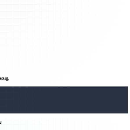
ässig.
e