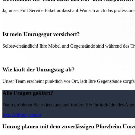
Ja, unser Full-Service-Paket umfasst auf Wunsch auch das professio
Ist mein Umzugsgut versichert?
Selbstverständlich! Ihre Möbel und Gegenstände sind während des Tra
Wie läuft der Umzugstag ab?
Unser Team erscheint pünktlich vor Ort, lädt Ihre Gegenstände sorgfälti
Alle Fragen geklärt?
Dann probieren Sie es jetzt aus und fordern Sie Ihr individuelles Ang
Jetzt Anfrage starten
Umzug planen mit dem zuverlässigen Pforzheim Umz