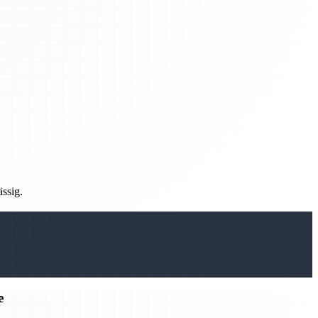
ässig.
e