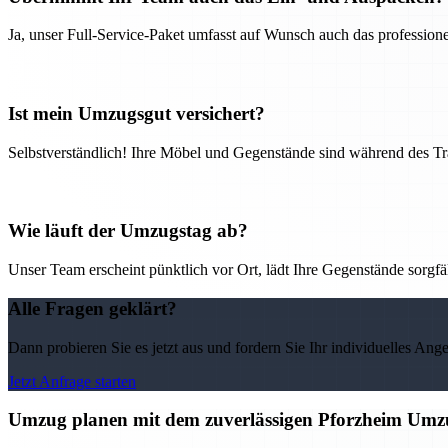
Ja, unser Full-Service-Paket umfasst auf Wunsch auch das professio
Ist mein Umzugsgut versichert?
Selbstverständlich! Ihre Möbel und Gegenstände sind während des Tra
Wie läuft der Umzugstag ab?
Unser Team erscheint pünktlich vor Ort, lädt Ihre Gegenstände sorgfälti
Alle Fragen geklärt?
Dann probieren Sie es jetzt aus und fordern Sie Ihr individuelles Ang
Jetzt Anfrage starten
Umzug planen mit dem zuverlässigen Pforzheim Umz