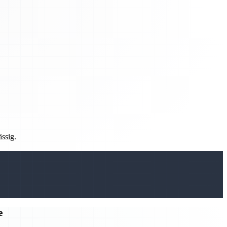
ässig.
e