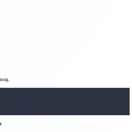
ässig.
e