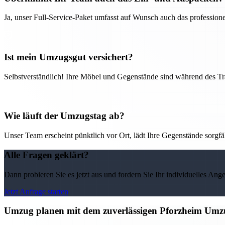
Ja, unser Full-Service-Paket umfasst auf Wunsch auch das professio
Ist mein Umzugsgut versichert?
Selbstverständlich! Ihre Möbel und Gegenstände sind während des Tra
Wie läuft der Umzugstag ab?
Unser Team erscheint pünktlich vor Ort, lädt Ihre Gegenstände sorgfälti
Alle Fragen geklärt?
Dann probieren Sie es jetzt aus und fordern Sie Ihr individuelles Ang
Jetzt Anfrage starten
Umzug planen mit dem zuverlässigen Pforzheim Umz