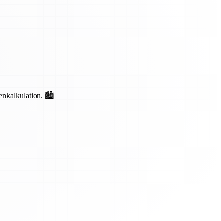
nkalkulation. 🏙️