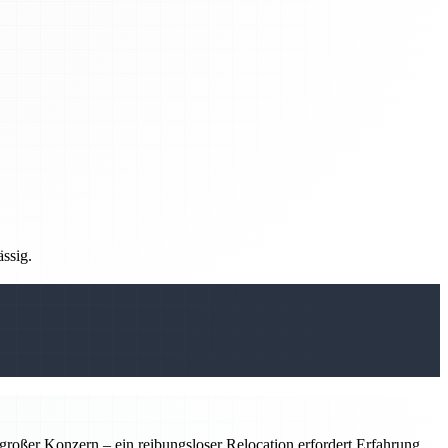
ässig.
roßer Konzern – ein reibungsloser Relocation erfordert Erfahrung,