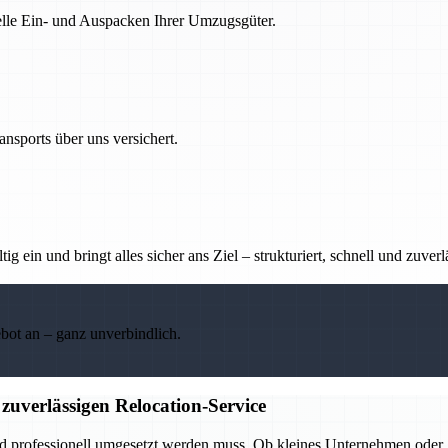
nelle Ein- und Auspacken Ihrer Umzugsgüter.
nsports über uns versichert.
g ein und bringt alles sicher ans Ziel – strukturiert, schnell und zuverl
ebot an – ganz unverbindlich.
zuverlässigen Relocation-Service
nd professionell umgesetzt werden muss. Ob kleines Unternehmen oder g