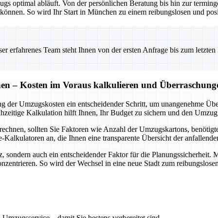
zugs optimal abläuft. Von der persönlichen Beratung bis hin zur termin
önnen. So wird Ihr Start in München zu einem reibungslosen und posi
 erfahrenes Team steht Ihnen von der ersten Anfrage bis zum letzten Ka
n – Kosten im Voraus kalkulieren und Überraschung
 der Umzugskosten ein entscheidender Schritt, um unangenehme Übe
hzeitige Kalkulation hilft Ihnen, Ihr Budget zu sichern und den Umzug
chnen, sollten Sie Faktoren wie Anzahl der Umzugskartons, benötigt
Kalkulatoren an, die Ihnen eine transparente Übersicht der anfallenden
tz, sondern auch ein entscheidender Faktor für die Planungssicherheit
zentrieren. So wird der Wechsel in eine neue Stadt zum reibungslosen
 Umzugsservice – damit Sie bestens vorbereitet sind.