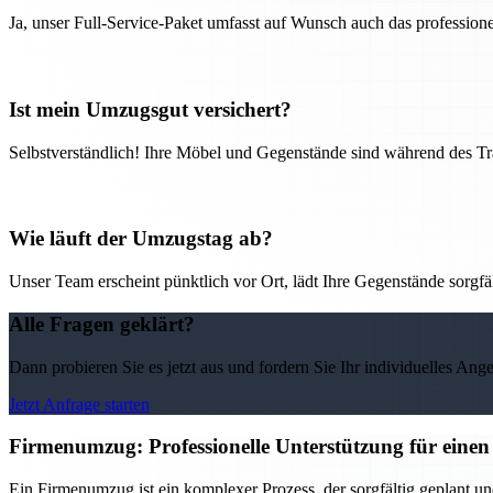
Ja, unser Full-Service-Paket umfasst auf Wunsch auch das professio
Ist mein Umzugsgut versichert?
Selbstverständlich! Ihre Möbel und Gegenstände sind während des Tra
Wie läuft der Umzugstag ab?
Unser Team erscheint pünktlich vor Ort, lädt Ihre Gegenstände sorgfälti
Alle Fragen geklärt?
Dann probieren Sie es jetzt aus und fordern Sie Ihr individuelles Ang
Jetzt Anfrage starten
Firmenumzug: Professionelle Unterstützung für einen 
Ein Firmenumzug ist ein komplexer Prozess, der sorgfältig geplant u