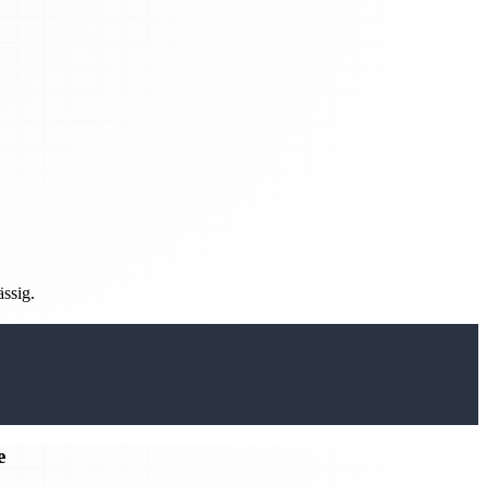
ässig.
e