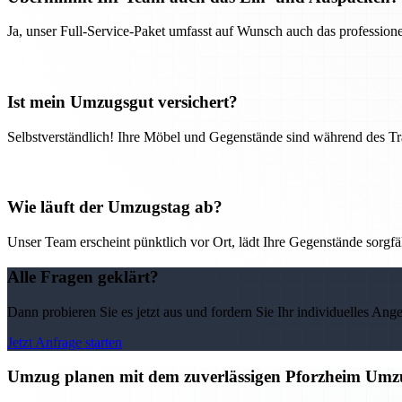
Ja, unser Full-Service-Paket umfasst auf Wunsch auch das professio
Ist mein Umzugsgut versichert?
Selbstverständlich! Ihre Möbel und Gegenstände sind während des Tra
Wie läuft der Umzugstag ab?
Unser Team erscheint pünktlich vor Ort, lädt Ihre Gegenstände sorgfälti
Alle Fragen geklärt?
Dann probieren Sie es jetzt aus und fordern Sie Ihr individuelles Ang
Jetzt Anfrage starten
Umzug planen mit dem zuverlässigen Pforzheim Umz