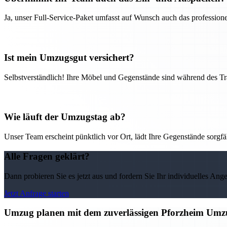
Ja, unser Full-Service-Paket umfasst auf Wunsch auch das professio
Ist mein Umzugsgut versichert?
Selbstverständlich! Ihre Möbel und Gegenstände sind während des Tra
Wie läuft der Umzugstag ab?
Unser Team erscheint pünktlich vor Ort, lädt Ihre Gegenstände sorgfälti
Alle Fragen geklärt?
Dann probieren Sie es jetzt aus und fordern Sie Ihr individuelles Ang
Jetzt Anfrage starten
Umzug planen mit dem zuverlässigen Pforzheim Umz