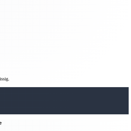
ässig.
e