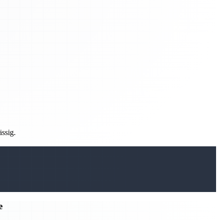
ässig.
e