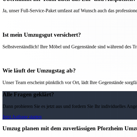
Ja, unser Full-Service-Paket umfasst auf Wunsch auch das professio
Ist mein Umzugsgut versichert?
Selbstverständlich! Ihre Möbel und Gegenstände sind während des Tra
Wie läuft der Umzugstag ab?
Unser Team erscheint pünktlich vor Ort, lädt Ihre Gegenstände sorgfälti
Alle Fragen geklärt?
Dann probieren Sie es jetzt aus und fordern Sie Ihr individuelles Ang
Jetzt Anfrage starten
Umzug planen mit dem zuverlässigen Pforzheim Umz