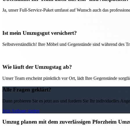
Ja, unser Full-Service-Paket umfasst auf Wunsch auch das professio
Ist mein Umzugsgut versichert?
Selbstverständlich! Ihre Möbel und Gegenstände sind während des Tra
Wie läuft der Umzugstag ab?
Unser Team erscheint pünktlich vor Ort, lädt Ihre Gegenstände sorgfälti
Alle Fragen geklärt?
Dann probieren Sie es jetzt aus und fordern Sie Ihr individuelles Ang
Jetzt Anfrage starten
Umzug planen mit dem zuverlässigen Pforzheim Umz