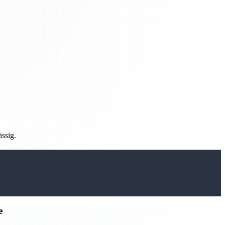
ässig.
e